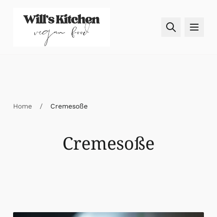
Skip to content
Home
/
Cremesoße
Cremesoße