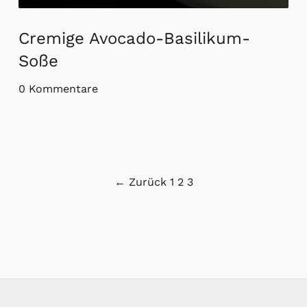
Cremige Avocado-Basilikum-
Soße
0 Kommentare
Seitennummerierung
← Zurück
1
2
3
der
Beiträge