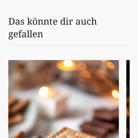
Das könnte dir auch
gefallen
Veganes S’mores
Vega