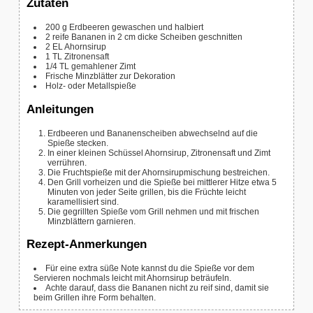
Zutaten
200
g
Erdbeeren
gewaschen und halbiert
2
reife Bananen
in 2 cm dicke Scheiben geschnitten
2
EL Ahornsirup
1
TL Zitronensaft
1/4
TL gemahlener Zimt
Frische Minzblätter zur Dekoration
Holz- oder Metallspieße
Anleitungen
Erdbeeren und Bananenscheiben abwechselnd auf die
Spieße stecken.
In einer kleinen Schüssel Ahornsirup, Zitronensaft und Zimt
verrühren.
Die Fruchtspieße mit der Ahornsirupmischung bestreichen.
Den Grill vorheizen und die Spieße bei mittlerer Hitze etwa 5
Minuten von jeder Seite grillen, bis die Früchte leicht
karamellisiert sind.
Die gegrillten Spieße vom Grill nehmen und mit frischen
Minzblättern garnieren.
Rezept-Anmerkungen
Für eine extra süße Note kannst du die Spieße vor dem
Servieren nochmals leicht mit Ahornsirup beträufeln.
Achte darauf, dass die Bananen nicht zu reif sind, damit sie
beim Grillen ihre Form behalten.