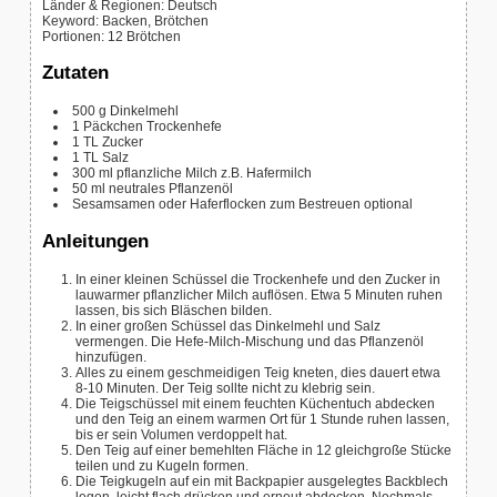
Länder & Regionen:
Deutsch
Keyword:
Backen, Brötchen
Portionen
:
12
Brötchen
Zutaten
500
g
Dinkelmehl
1
Päckchen Trockenhefe
1
TL Zucker
1
TL Salz
300
ml
pflanzliche Milch
z.B. Hafermilch
50
ml
neutrales Pflanzenöl
Sesamsamen oder Haferflocken zum Bestreuen
optional
Anleitungen
In einer kleinen Schüssel die Trockenhefe und den Zucker in
lauwarmer pflanzlicher Milch auflösen. Etwa 5 Minuten ruhen
lassen, bis sich Bläschen bilden.
In einer großen Schüssel das Dinkelmehl und Salz
vermengen. Die Hefe-Milch-Mischung und das Pflanzenöl
hinzufügen.
Alles zu einem geschmeidigen Teig kneten, dies dauert etwa
8-10 Minuten. Der Teig sollte nicht zu klebrig sein.
Die Teigschüssel mit einem feuchten Küchentuch abdecken
und den Teig an einem warmen Ort für 1 Stunde ruhen lassen,
bis er sein Volumen verdoppelt hat.
Den Teig auf einer bemehlten Fläche in 12 gleichgroße Stücke
teilen und zu Kugeln formen.
Die Teigkugeln auf ein mit Backpapier ausgelegtes Backblech
legen, leicht flach drücken und erneut abdecken. Nochmals