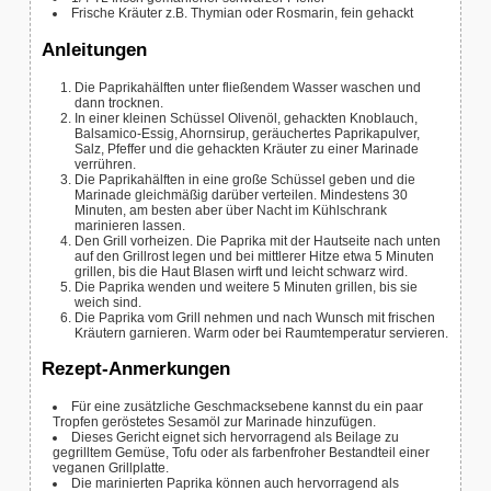
Frische Kräuter
z.B. Thymian oder Rosmarin, fein gehackt
Anleitungen
Die Paprikahälften unter fließendem Wasser waschen und
dann trocknen.
In einer kleinen Schüssel Olivenöl, gehackten Knoblauch,
Balsamico-Essig, Ahornsirup, geräuchertes Paprikapulver,
Salz, Pfeffer und die gehackten Kräuter zu einer Marinade
verrühren.
Die Paprikahälften in eine große Schüssel geben und die
Marinade gleichmäßig darüber verteilen. Mindestens 30
Minuten, am besten aber über Nacht im Kühlschrank
marinieren lassen.
Den Grill vorheizen. Die Paprika mit der Hautseite nach unten
auf den Grillrost legen und bei mittlerer Hitze etwa 5 Minuten
grillen, bis die Haut Blasen wirft und leicht schwarz wird.
Die Paprika wenden und weitere 5 Minuten grillen, bis sie
weich sind.
Die Paprika vom Grill nehmen und nach Wunsch mit frischen
Kräutern garnieren. Warm oder bei Raumtemperatur servieren.
Rezept-Anmerkungen
Für eine zusätzliche Geschmacksebene kannst du ein paar
Tropfen geröstetes Sesamöl zur Marinade hinzufügen.
Dieses Gericht eignet sich hervorragend als Beilage zu
gegrilltem Gemüse, Tofu oder als farbenfroher Bestandteil einer
veganen Grillplatte.
Die marinierten Paprika können auch hervorragend als