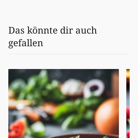
Das könnte dir auch
gefallen
Sommerlicher Wassermelonen-Feta-Salat
Gegri