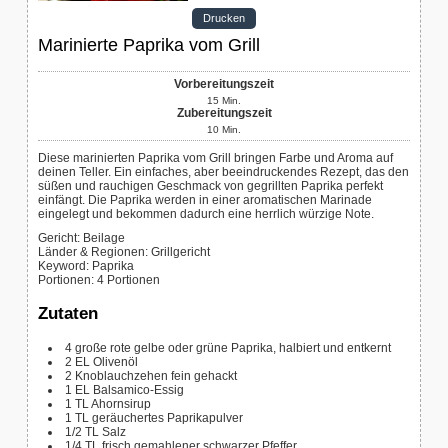
Drucken
Marinierte Paprika vom Grill
Vorbereitungszeit
15
Min.
Zubereitungszeit
10
Min.
Diese marinierten Paprika vom Grill bringen Farbe und Aroma auf
deinen Teller. Ein einfaches, aber beeindruckendes Rezept, das den
süßen und rauchigen Geschmack von gegrillten Paprika perfekt
einfängt. Die Paprika werden in einer aromatischen Marinade
eingelegt und bekommen dadurch eine herrlich würzige Note.
Gericht:
Beilage
Länder & Regionen:
Grillgericht
Keyword:
Paprika
Portionen
:
4
Portionen
Zutaten
4
große rote
gelbe oder grüne Paprika, halbiert und entkernt
2
EL Olivenöl
2
Knoblauchzehen
fein gehackt
1
EL Balsamico-Essig
1
TL Ahornsirup
1
TL geräuchertes Paprikapulver
1/2
TL Salz
1/4
TL frisch gemahlener schwarzer Pfeffer